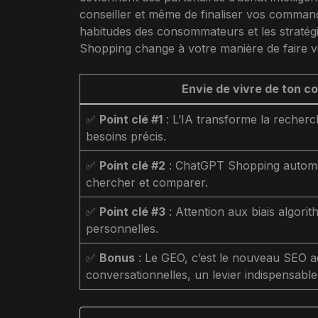
conseiller et même de finaliser vos comman
habitudes des consommateurs et les straté
Shopping change à votre manière de faire vo
Envie de vivre de ton con
✅
Point clé #1
: L’IA transforme la recherc
besoins précis.
✅
Point clé #2
: ChatGPT Shopping automati
chercher et comparer.
✅
Point clé #3
: Attention aux biais algori
personnelles.
✅
Bonus
: Le GEO, c’est le nouveau SEO ada
conversationnelles, un levier indispensabl