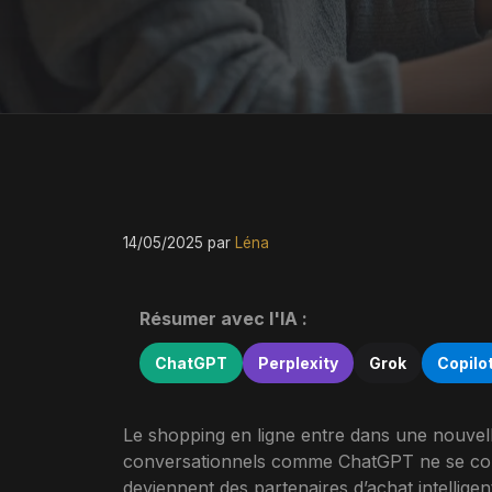
14/05/2025
par
Léna
Résumer avec l'IA :
ChatGPT
Perplexity
Grok
Copilo
Le shopping en ligne entre dans une nouvelle è
conversationnels comme ChatGPT ne se conte
deviennent des partenaires d’achat intellig