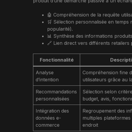
produit d’une démarche passive à un échang
🤖 Compréhension de la requête utilis
🛒 Sélection personnalisée en temps ré
popularité).
📊 Synthèse des informations produits :
🔗 Lien direct vers différents retailers 
Fonctionnalité
Descript
Analyse
Compréhension fine 
d’intention
utilisateurs grâce au 
Recommandations
Sélection selon critère
personnalisées
budget, avis, fonction
Intégration des
Regroupement des inf
données e-
multiples plateformes
commerce
endroit