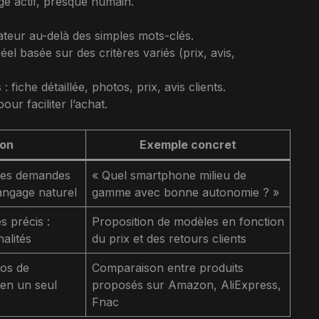
e actif, presque humain.
ateur au-delà des simples mots-clés.
el basée sur des critères variés (prix, avis,
 fiche détaillée, photos, prix, avis clients.
pour faciliter l’achat.
ion
Exemple concret
des demandes
« Quel smartphone milieu de
langage naturel
gamme avec bonne autonomie ? »
s précis :
Proposition de modèles en fonction
nalités
du prix et des retours clients
os de
Comparaison entre produits
 en un seul
proposés sur Amazon, AliExpress,
Fnac