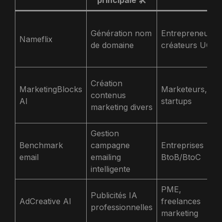
Génération nom
Entrepreneurs,
Nameflix
de domaine
créateurs UGC
Création
MarketingBlocks
Marketeurs,
contenus
AI
startups
marketing divers
Gestion
Benchmark
campagne
Entreprises
email
emailing
BtoB/BtoC
intelligente
PME,
Publicités IA
AdCreative AI
freelances
professionnelles
marketing