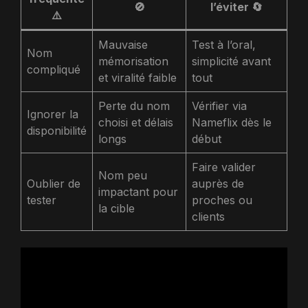
🚫
l’éviter 🔄
⚠️
Mauvaise
Test à l’oral,
Nom
mémorisation
simplicité avant
compliqué
et viralité faible
tout
Perte du nom
Vérifier via
Ignorer la
choisi et délais
Nameflix dès le
disponibilité
longs
début
Faire valider
Nom peu
Oublier de
auprès de
impactant pour
tester
proches ou
la cible
clients