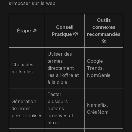
s’imposer sur le web.
Outils
Conseil
connexes
Étape 🔎
Pratique 💡
recommandés
🛠️
Utiliser des
termes
Google
Choix des
directement
Trends,
mots clés
liés à l’offre et
NomGénie
à la cible
Tester
Génération
plusieurs
Nameflix,
de noms
options
CréaNom
personnalisés
créatives et
filtrer