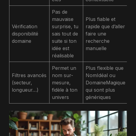
Pas de
mauvaise
Plus fiable et
Vérification
surprise, tu
rapide que d’aller
disponibilité
sais tout de
faire une
domaine
suite si ton
recherche
idée est
manuelle
réalisable
Permet un
Plus flexible que
Filtres avancés
nom sur-
NomIdéal ou
(secteur,
mesure,
DomaineMagique
longueur…)
fidèle à ton
qui sont plus
univers
génériques