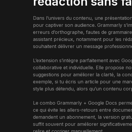
rédaction sans f
Dans l’univers du contenu, une présentation
pour captiver son audience. Grammarly s’i
erreurs d’orthographe, fautes de grammaire 
assistant précieux, notamment pour les ré
souhaitent délivrer un message professionnel
L’extension s’intègre parfaitement avec Googl
collaborative et individuelle. Elle propose 
suggestions pour améliorer la clarté, la conc
exemple, si tu écris un article pour une ma
style plus détendu, alors qu’un contenu cor
Le combo Grammarly + Google Docs permet u
ce qui évite les allers-retours entre docum
demandent un abonnement, la version gratuit
suffit souvent pour améliorer significativeme
relire et corriger manuellement.