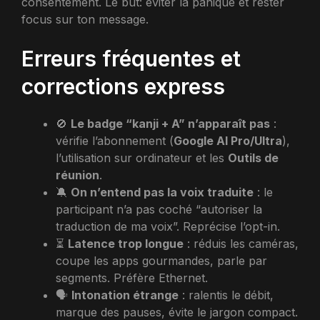
consentement. Le but: éviter la panique et rester
focus sur ton message.
Erreurs fréquentes et
corrections express
🚫
Le badge “kanji + A” n’apparaît pas
:
vérifie l’abonnement (
Google AI Pro/Ultra
),
l’utilisation sur ordinateur et les
Outils de
réunion
.
🔕
On n’entend pas la voix traduite
: le
participant n’a pas coché “autoriser la
traduction de ma voix”. Reprécise l’opt-in.
⏳
Latence trop longue
: réduis les caméras,
coupe les apps gourmandes, parle par
segments. Préfère Ethernet.
🗣️
Intonation étrange
: ralentis le débit,
marque des pauses, évite le jargon compact.