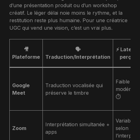
d’une présentation produit ou d’un workshop
créatif. Le léger délai noie moins le rythme, et la
restitution reste plus humaine. Pour une créatrice
UGC qui vend une vision, c’est un vrai plus.
🎥
🗣️
⚡ Latenc
Plateforme
Traduction/Interprétation
perçue
Faible à
Google
Traduction vocalisée qui
modérée
Meet
préserve le timbre
⏱️
Variable
Interprétation simultanée +
Zoom
selon
apps
l’interprèt