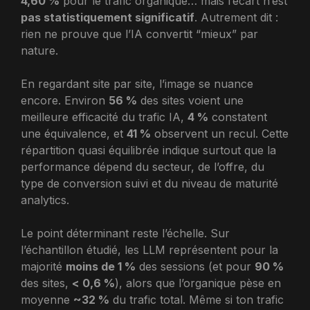
4,60 %
pour le trafic organique… mais l’écart n’est
pas statistiquement significatif
. Autrement dit :
rien ne prouve que l’IA convertit “mieux” par
nature.
En regardant site par site, l’image se nuance
encore. Environ
56 %
des sites voient une
meilleure efficacité du trafic IA,
4 %
constatent
une équivalence, et
41 %
observent un recul. Cette
répartition quasi équilibrée indique surtout que la
performance dépend du secteur, de l’offre, du
type de conversion suivi et du niveau de maturité
analytics.
Le point déterminant reste l’échelle. Sur
l’échantillon étudié, les LLM représentent pour la
majorité
moins de 1 %
des sessions (et pour
90 %
des sites,
< 0,6 %
), alors que l’organique pèse en
moyenne
~32 %
du trafic total. Même si ton trafic