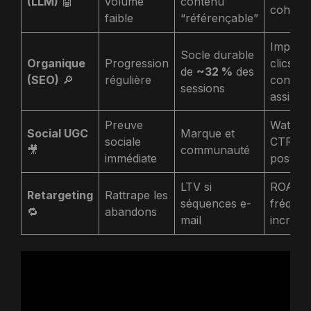
(LLM)
🤖
volume
contenu
cohorte
faible
“référençable”
Impress
Socle durable
Organique
Progression
clics,
de
~32 %
des
(SEO)
🔎
régulière
conver
sessions
assisté
Preuve
Watch r
Social UGC
Marque et
sociale
CTR, v
🎥
communauté
immédiate
post-vi
LTV si
ROAS,
Retargeting
Rattrape les
séquences e-
fréquen
🔁
abandons
mail
incréme