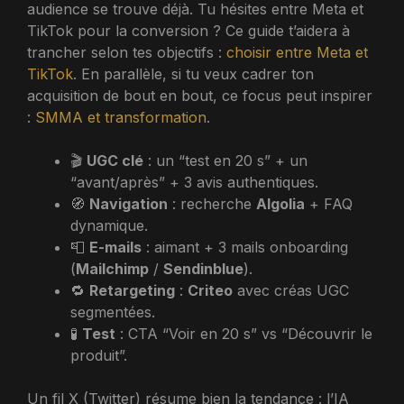
audience se trouve déjà. Tu hésites entre Meta et
TikTok pour la conversion ? Ce guide t’aidera à
trancher selon tes objectifs :
choisir entre Meta et
TikTok
. En parallèle, si tu veux cadrer ton
acquisition de bout en bout, ce focus peut inspirer
:
SMMA et transformation
.
🎬
UGC clé
: un “test en 20 s” + un
“avant/après” + 3 avis authentiques.
🧭
Navigation
: recherche
Algolia
+ FAQ
dynamique.
📮
E-mails
: aimant + 3 mails onboarding
(
Mailchimp
/
Sendinblue
).
🔁
Retargeting
:
Criteo
avec créas UGC
segmentées.
🧪
Test
: CTA “Voir en 20 s” vs “Découvrir le
produit”.
Un fil X (Twitter) résume bien la tendance : l’IA