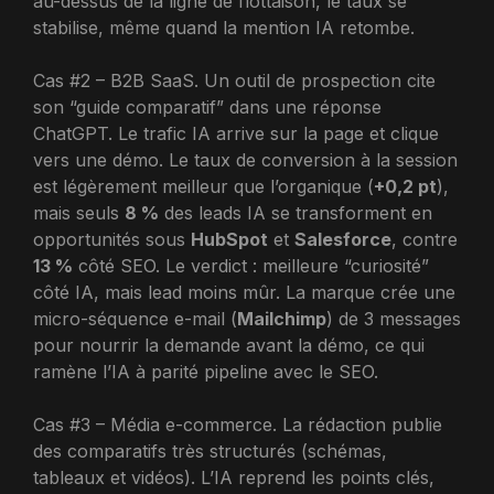
au-dessus de la ligne de flottaison, le taux se
stabilise, même quand la mention IA retombe.
Cas #2 – B2B SaaS. Un outil de prospection cite
son “guide comparatif” dans une réponse
ChatGPT. Le trafic IA arrive sur la page et clique
vers une démo. Le taux de conversion à la session
est légèrement meilleur que l’organique (
+0,2 pt
),
mais seuls
8 %
des leads IA se transforment en
opportunités sous
HubSpot
et
Salesforce
, contre
13 %
côté SEO. Le verdict : meilleure “curiosité”
côté IA, mais lead moins mûr. La marque crée une
micro-séquence e-mail (
Mailchimp
) de 3 messages
pour nourrir la demande avant la démo, ce qui
ramène l’IA à parité pipeline avec le SEO.
Cas #3 – Média e-commerce. La rédaction publie
des comparatifs très structurés (schémas,
tableaux et vidéos). L’IA reprend les points clés,