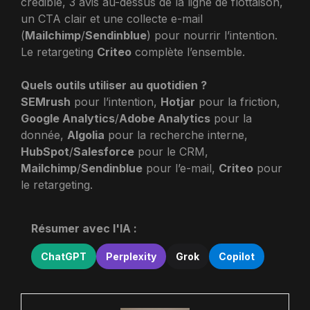
crédible, 3 avis au-dessus de la ligne de flottaison,
un CTA clair et une collecte e-mail
(
Mailchimp
/
Sendinblue
) pour nourrir l’intention.
Le retargeting
Criteo
complète l’ensemble.
Quels outils utiliser au quotidien ?
SEMrush
pour l’intention,
Hotjar
pour la friction,
Google Analytics
/
Adobe Analytics
pour la
donnée,
Algolia
pour la recherche interne,
HubSpot
/
Salesforce
pour le CRM,
Mailchimp
/
Sendinblue
pour l’e-mail,
Criteo
pour
le retargeting.
Résumer avec l'IA :
ChatGPT
Perplexity
Grok
Copilot