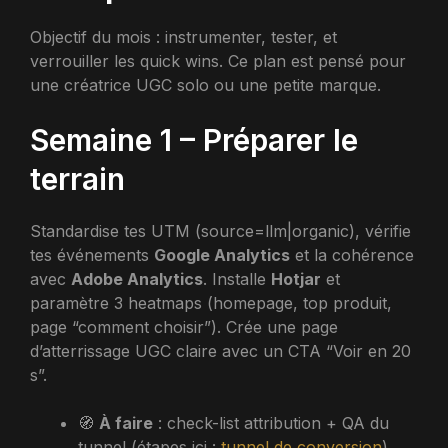
Objectif du mois : instrumenter, tester, et
verrouiller les quick wins. Ce plan est pensé pour
une créatrice UGC solo ou une petite marque.
Semaine 1 – Préparer le
terrain
Standardise tes UTM (source=llm|organic), vérifie
tes événements
Google Analytics
et la cohérence
avec
Adobe Analytics
. Installe
Hotjar
et
paramètre 3 heatmaps (homepage, top produit,
page “comment choisir”). Crée une page
d’atterrissage UGC claire avec un CTA “Voir en 20
s”.
🧭
À faire
: check-list attribution + QA du
tunnel (étapes ici :
tunnel de conversion
).