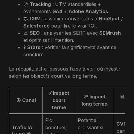
🧭
Tracking
: UTM standardisés +
événements
GA4
+
Adobe Analytics
.
🤝
CRM
: associer conversions à
HubSpot
/
Salesforce
pour lire le vrai ROI.
📈
SEO
: analyser les SERP avec
SEMrush
et optimiser l’intention.
🧪
Stats
: vérifier la significativité avant de
conclure.
Le récapitulatif ci-dessous t’aide à voir où investir
selon tes objectifs court vs long terme.
⚡ Impact
🌱 Impact
📊 Me
🎯 Canal
court
long terme
cl
terme
Pic
Potentiel
CVR se
Trafic IA
ponctuel,
croissant si
part de 