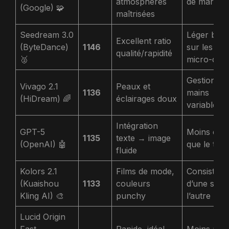
atmosphères
de marque
(Google) 🧩
maîtrisées
Seedream 3.0
Léger bruit
Excellent ratio
(ByteDance)
1 146
sur les
qualité/rapidité
🥈
micro-détai
Gestion de
Vivago 2.1
Peaux et
1 136
mains
(HiDream) 🌈
éclairages doux
variable
Intégration
GPT-5
Moins créa
1 135
texte → image
(OpenAI) 🤖
que le top 
fluide
Kolors 2.1
Films de mode,
Consistan
(Kuaishou
1 133
couleurs
d’une série
Kling AI) 🎨
punchy
l’autre
Lucid Origin