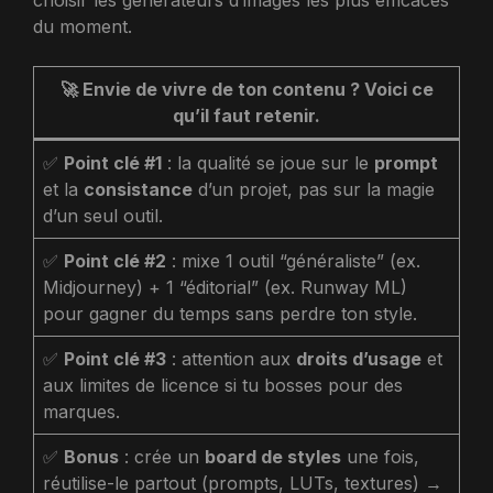
choisir les générateurs d’images les plus efficaces
du moment.
🚀
Envie de vivre de ton contenu ? Voici ce
qu’il faut retenir.
✅
Point clé #1
: la qualité se joue sur le
prompt
et la
consistance
d’un projet, pas sur la magie
d’un seul outil.
✅
Point clé #2
: mixe 1 outil “généraliste” (ex.
Midjourney) + 1 “éditorial” (ex. Runway ML)
pour gagner du temps sans perdre ton style.
✅
Point clé #3
: attention aux
droits d’usage
et
aux limites de licence si tu bosses pour des
marques.
✅
Bonus
: crée un
board de styles
une fois,
réutilise-le partout (prompts, LUTs, textures) →