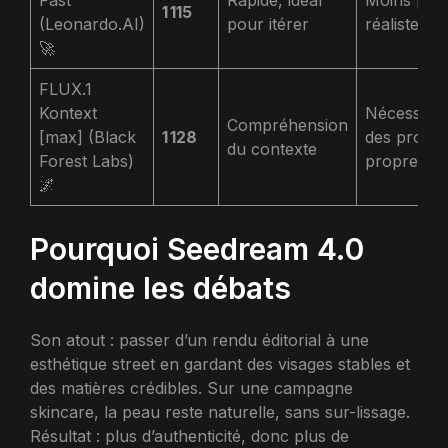
Fast
Rapide, idéal
Moins pho
1 115
(Leonardo.AI)
pour itérer
réaliste
🚀
FLUX.1
Kontext
Nécessite
Compréhension
[max] (Black
1 128
des promp
du contexte
Forest Labs)
propres
🌌
Pourquoi Seedream 4.0
domine les débats
Son atout : passer d’un rendu éditorial à une
esthétique street en gardant des visages stables et
des matières crédibles. Sur une campagne
skincare, la peau reste naturelle, sans sur-lissage.
Résultat : plus d’authenticité, donc plus de