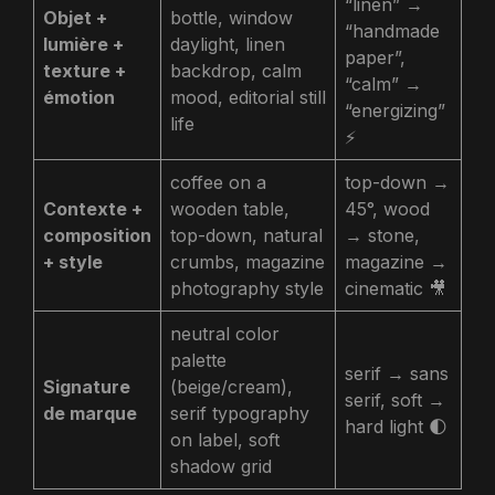
“linen” →
Objet +
bottle, window
“handmade
lumière +
daylight, linen
paper”,
texture +
backdrop, calm
“calm” →
émotion
mood, editorial still
“energizing”
life
⚡
coffee on a
top-down →
Contexte +
wooden table,
45°, wood
composition
top-down, natural
→ stone,
+ style
crumbs, magazine
magazine →
photography style
cinematic 🎥
neutral color
palette
serif → sans
Signature
(beige/cream),
serif, soft →
de marque
serif typography
hard light 🌓
on label, soft
shadow grid