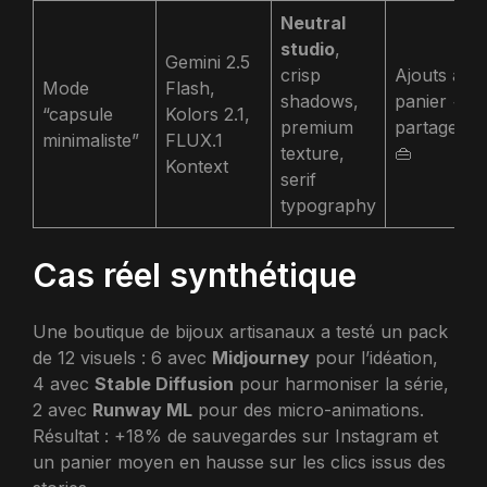
Neutral
studio
,
Gemini 2.5
crisp
Ajouts au
Mode
Flash,
shadows,
panier +
“capsule
Kolors 2.1,
premium
partage st
minimaliste”
FLUX.1
texture,
👜
Kontext
serif
typography
Cas réel synthétique
Une boutique de bijoux artisanaux a testé un pack
de 12 visuels : 6 avec
Midjourney
pour l’idéation,
4 avec
Stable Diffusion
pour harmoniser la série,
2 avec
Runway ML
pour des micro-animations.
Résultat : +18% de sauvegardes sur Instagram et
un panier moyen en hausse sur les clics issus des