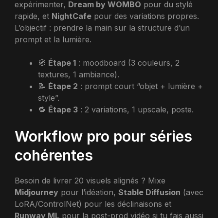
expérimenter,
Dream by WOMBO
pour du stylé
rapide, et
NightCafe
pour des variations propres.
L’objectif : prendre la main sur la structure d’un
prompt et la lumière.
🧭
Étape 1
: moodboard (3 couleurs, 2
textures, 1 ambiance).
📝
Étape 2
: prompt court “objet + lumière +
style”.
🔁
Étape 3
: 2 variations, 1 upscale, poste.
Workflow pro pour séries
cohérentes
Besoin de livrer 20 visuels alignés ? Mixe
Midjourney
pour l’idéation,
Stable Diffusion
(avec
LoRA/ControlNet) pour les déclinaisons et
Runway ML
pour la post-prod vidéo si tu fais aussi