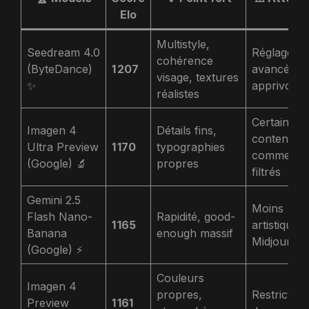
Elo
Multistyle,
Seedream 4.0
Réglages
cohérence
(ByteDance)
1 207
avancés à
visage, textures
✨
apprivoise
réalistes
Certains
Imagen 4
Détails fins,
contenus
Ultra Preview
1 170
typographies
commerci
(Google) 🔬
propres
filtrés
Gemini 2.5
Moins
Flash Nano-
Rapidité, good-
1 165
artistique 
Banana
enough massif
Midjourne
(Google) ⚡
Couleurs
Imagen 4
propres,
Restriction
Preview
1 161