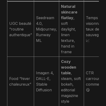
Natural
skincare
Seedream
flatlay
,
Temps de
UGC beauté
4.0,
soft
visionnage
“routine
Midjourney,
daylight,
taux de
authentique”
Runway
linen
sauvegard
ML
texture,
📈
hand in
frame
Cozy
wooden
Imagen 4,
table
,
CTR
Food “hiver
DALL-E,
steam, soft
carrousel 
chaleureux”
Stable
bokeh,
commentai
Diffusion
editorial
😋
magazine
style