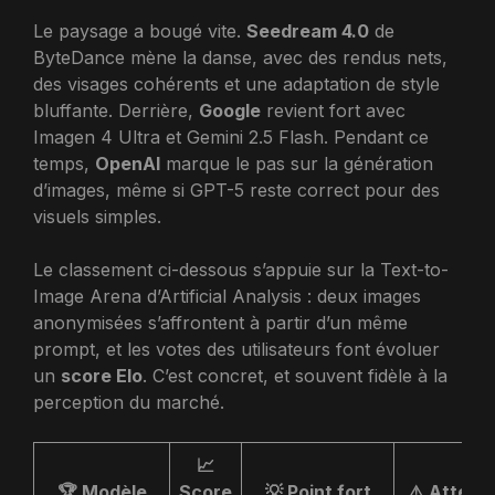
Le paysage a bougé vite.
Seedream 4.0
de
ByteDance mène la danse, avec des rendus nets,
des visages cohérents et une adaptation de style
bluffante. Derrière,
Google
revient fort avec
Imagen 4 Ultra et Gemini 2.5 Flash. Pendant ce
temps,
OpenAI
marque le pas sur la génération
d’images, même si GPT-5 reste correct pour des
visuels simples.
Le classement ci-dessous s’appuie sur la Text-to-
Image Arena d’Artificial Analysis : deux images
anonymisées s’affrontent à partir d’un même
prompt, et les votes des utilisateurs font évoluer
un
score Elo
. C’est concret, et souvent fidèle à la
perception du marché.
📈
🏆 Modèle
Score
💡 Point fort
⚠️ Attent