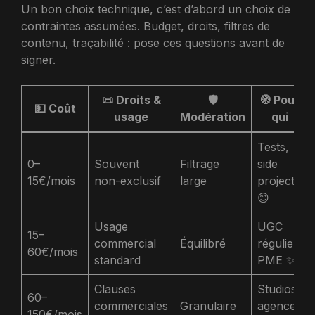
Un bon choix technique, c’est d’abord un choix de
contraintes assumées. Budget, droits, filtres de
contenu, traçabilité : pose ces questions avant de
signer.
📜 Droits &
🛡️
🧭 Pour
💵 Coût
usage
Modération
qui
Tests,
0–
Souvent
Filtrage
side
15€/mois
non-exclusif
large
projects
😊
Usage
UGC
15–
commercial
Équilibré
régulier,
60€/mois
standard
PME ✨
Clauses
Studios,
60–
commerciales
Granulaire
agences
150€/mois