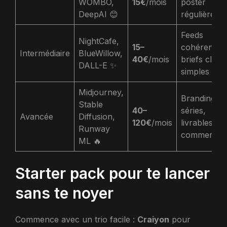
WOMBO,
15€
/mois
poster
DeepAI 😊
régulièreme
Feeds
NightCafe,
15–
cohérents,
Intermédiaire
BlueWillow,
40€
/mois
briefs client
DALL-E ✨
simples
Midjourney,
Branding,
Stable
40–
séries,
Avancée
Diffusion,
120€
/mois
livrables
Runway
commercia
ML 🔥
Starter pack pour te lancer
sans te noyer
Commence avec un trio facile :
Craiyon
pour