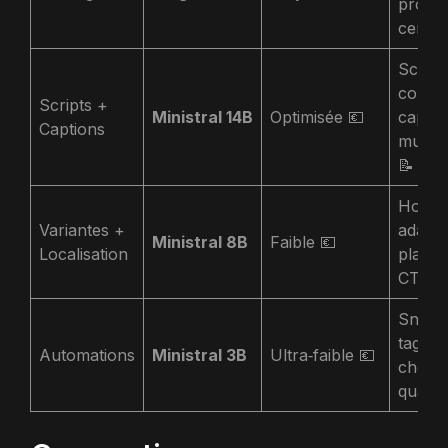
prome
centra
Script
courts
Scripts +
Ministral 14B
Optimisée 💶
captio
Captions
multil
📝
Hooks
Variantes +
adapt
Ministral 8B
Faible 💶
Localisation
platef
CTA A
Snippe
tags,
Automations
Ministral 3B
Ultra‑faible 💶
check
qualité