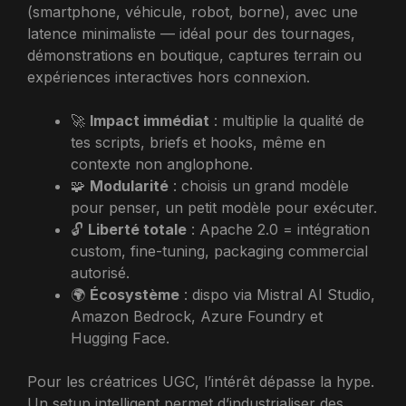
(smartphone, véhicule, robot, borne), avec une
latence minimaliste — idéal pour des tournages,
démonstrations en boutique, captures terrain ou
expériences interactives hors connexion.
🚀
Impact immédiat
: multiplie la qualité de
tes scripts, briefs et hooks, même en
contexte non anglophone.
🧩
Modularité
: choisis un grand modèle
pour penser, un petit modèle pour exécuter.
🔓
Liberté totale
: Apache 2.0 = intégration
custom, fine-tuning, packaging commercial
autorisé.
🌍
Écosystème
: dispo via Mistral AI Studio,
Amazon Bedrock, Azure Foundry et
Hugging Face.
Pour les créatrices UGC, l’intérêt dépasse la hype.
Un setup intelligent permet d’industrialiser des