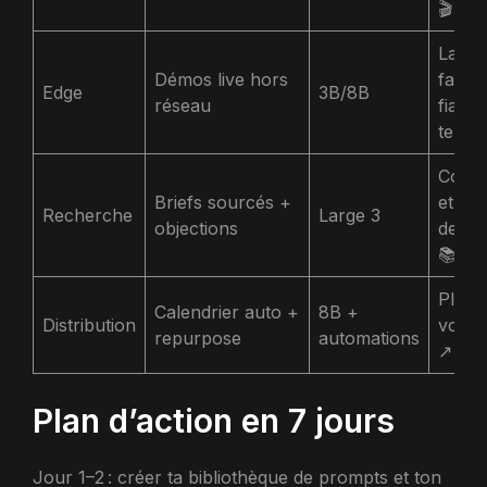
🎬
Laten
Démos live hors
faible
Edge
3B/8B
réseau
fiabili
terrai
Confi
Briefs sourcés +
et aut
Recherche
Large 3
objections
de ma
📚
Plus 
Calendrier auto +
8B +
Distribution
volum
repurpose
automations
↗️
Plan d’action en 7 jours
Jour 1–2 : créer ta bibliothèque de prompts et ton