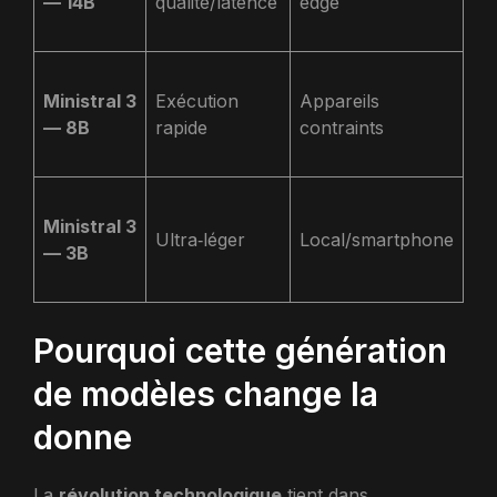
— 14B
qualité/latence
edge
ré
sc
Gé
Ministral 3
Exécution
Appareils
va
— 8B
rapide
contraints
re
ta
Te
Ministral 3
sn
Ultra‑léger
Local/smartphone
— 3B
mi
⚡
Pourquoi cette génération
de modèles change la
donne
La
révolution technologique
tient dans