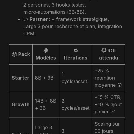
2 personas, 3 hooks testés,
micro‑automations (3B/8B).
🤝
Partner
: + framework stratégique,
Large 3 pour recherche et plan, intégration
CRM.
🧠
🔁
💥 ROI
📦 Pack
Modèles
Itérations
attendu
+25 %
1
Starter
8B + 3B
rétention
cycle/asset
moyenne 🎯
+15 % CTR,
14B + 8B
2
Growth
+10 % ajout
+ 3B
cycles/asset
panier 📈
Scaling sur
Large 3
3
90 jours,