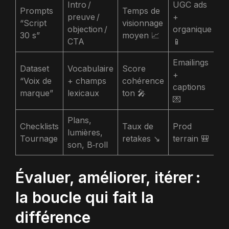
Intro /
UGC ads
Prompts
Temps de
preuve /
+
“Script
visionnage
objection /
organique
30 s”
moyen 📈
CTA
📱
Emailings
Dataset
Vocabulaire
Score
+
“Voix de
+ champs
cohérence
captions
marque”
lexicaux
ton 🎤
💌
Plans,
Checklists
Taux de
Prod
lumières,
Tournage
retakes ↘️
terrain 🎒
son, B‑roll
Évaluer, améliorer, itérer :
la boucle qui fait la
différence