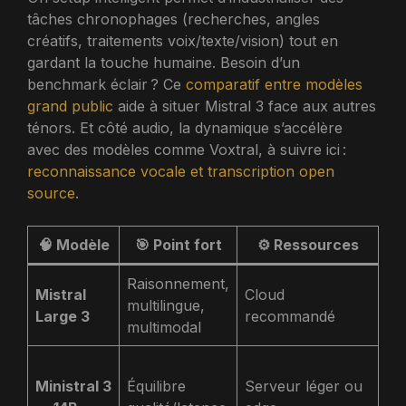
tâches chronophages (recherches, angles
créatifs, traitements voix/texte/vision) tout en
gardant la touche humaine. Besoin d’un
benchmark éclair ? Ce
comparatif entre modèles
grand public
aide à situer Mistral 3 face aux autres
ténors. Et côté audio, la dynamique s’accélère
avec des modèles comme Voxtral, à suivre ici :
reconnaissance vocale et transcription open
source
.
🧠 Modèle
🎯 Point fort
⚙️ Ressources
Raisonnement,
St
Mistral
Cloud
multilingue,
cré
Large 3
recommandé
multimodal
d’
Ré
Ministral 3
Équilibre
Serveur léger ou
ca