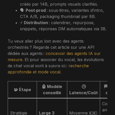
créés par 14B, prompts visuels clarifiés.
🗣️
Post‑prod
: sous‑titres, variantes d’intro,
CTA A/B, packaging thumbnail par 8B.
⚡
Distribution
: calendrier, repurpose,
snippets, réponses DM automatiques via 3B.
Tu veux aller plus loin avec des agents
orchestrés ? Regarde cet article sur une API
dédiée aux agents :
concevoir des agents IA sur
mesure
. Et pour associer du vocal, les évolutions
de chat vocal sont à suivre ici :
recherche
approfondie et mode vocal
.
🤖 Modèle
🕒
🏁 Ou
🧩 Étape
conseillé
Latence/Coût
conc
Conce
angles
Stratégie
Large 3
Moyenne 💶💶