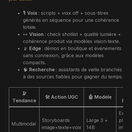
🎙️
Voix
: scripts + voix off + sous-titres
générés en séquence pour une cohérence
totale.
👀
Vision
: check shotlist + qualité lumière +
cohérence produit via modèles vision‑texte.
📡
Edge
: démos en boutique et événements
sans connexion, grâce aux modèles
compacts.
🧠
Recherche
: assistants de veille branchés
à des sources fiables pour gagner du temps.
🔭
🛠️ Action UGC
🤖 Modèle
Tendance
Bén
Expér
Storyboards
Large 3 +
plus
Multimodal
image+texte+voix
14B
immer