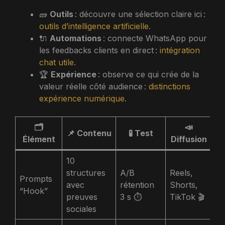
🧱
Outils
: découvre une sélection claire ici :
outils d’intelligence artificielle
.
🔌
Automations
: connecte WhatsApp pour
les feedbacks clients en direct :
intégration
chat utile
.
🏆
Expérience
: observe ce qui crée de la
valeur réelle côté audience :
distinctions
expérience numérique
.
🗂️
📣
📌 Contenu
🧪 Test
Élément
Diffusion
10
structures
A/B
Reels,
Prompts
avec
rétention
Shorts,
“Hook”
preuves
3 s ⏱️
TikTok 🎬
sociales