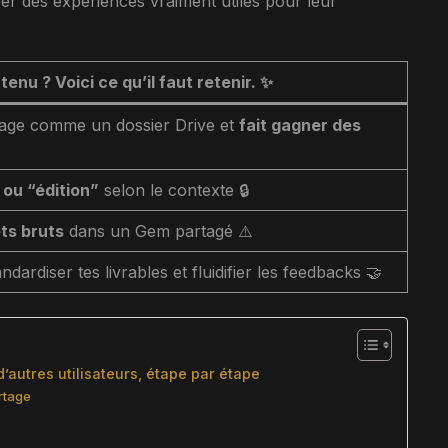
er des expériences vraiment utiles pour leur
enu ? Voici ce qu’il faut retenir.
✨
tage comme un dossier Drive et
fait gagner des
 ou “édition”
selon le contexte 🔒
ts bruts
dans un Gem partagé ⚠️
dardiser tes livrables et fluidifier les feedbacks 🤝
autres utilisateurs, étape par étape
artage