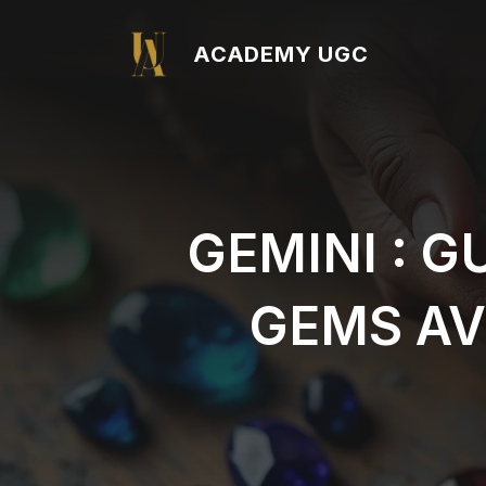
Aller
au
ACADEMY UGC
contenu
GEMINI : G
GEMS AV