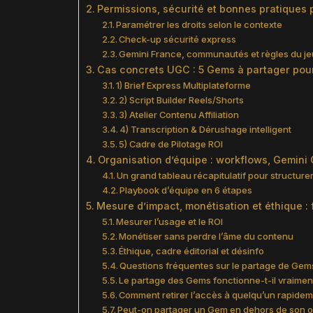
Permissions, sécurité et bonnes pratiques 
Paramétrer les droits selon le contexte
Check-up sécurité express
Gemini France, communautés et règles du je
Cas concrets UGC : 5 Gems à partager pour
1) Brief Express Multiplateforme
2) Script Builder Reels/Shorts
3) Atelier Contenu Affiliation
4) Transcription & Dérushage intelligent
5) Cadre de Pilotage ROI
Organisation d’équipe : workflows, Gemini
Un grand tableau récapitulatif pour structurer
Playbook d’équipe en 6 étapes
Mesure d’impact, monétisation et éthique :
Mesurer l’usage et le ROI
Monétiser sans perdre l’âme du contenu
Éthique, cadre éditorial et désinfo
Questions fréquentes sur le partage de Gem
Le partage des Gems fonctionne-t-il vraime
Comment retirer l’accès à quelqu’un rapidem
Peut-on partager un Gem en dehors de son o