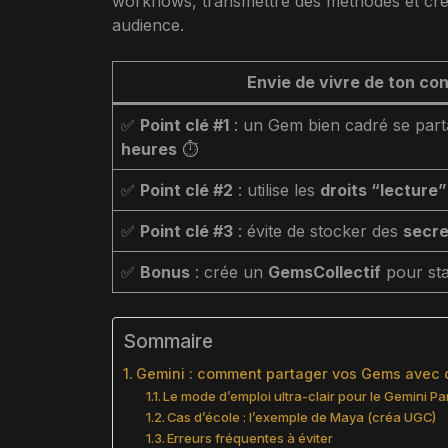
workflows, transmettre des méthodes et cré
audience.
Envie de vivre de ton cont
✅
Point clé #1
: un Gem bien cadré se par
heures
⏱️
✅
Point clé #2
: utilise les
droits “lecture”
✅
Point clé #3
: évite de stocker des
secre
✅
Bonus
: crée un
GemsCollectif
pour stan
Sommaire
Gemini : comment partager vos Gems avec d’
Le mode d’emploi ultra-clair pour le Gemini P
Cas d’école : l’exemple de Maya (créa UGC)
Erreurs fréquentes à éviter