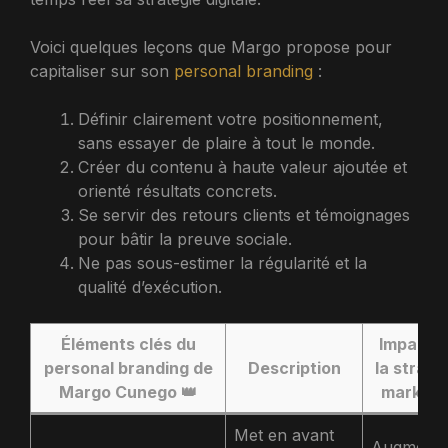
Voici quelques leçons que Margo propose pour
capitaliser sur son
personal branding
:
Définir clairement votre positionnement,
sans essayer de plaire à tout le monde.
Créer du contenu à haute valeur ajoutée et
orienté résultats concrets.
Se servir des retours clients et témoignages
pour bâtir la preuve sociale.
Ne pas sous-estimer la régularité et la
qualité d’exécution.
Éléments clés du
Impact s
personal branding de
Description
la straté
Margo Cunego 👑
marketi
Met en avant
Augmente