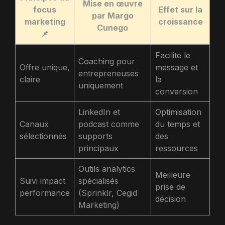
Mise en œuvre
focus
Effet sur la
par Margo
marketing
croissance
Cunego
📌
Facilite le
Coaching pour
Offre unique,
message et
entrepreneuses
claire
la
uniquement
conversion
LinkedIn et
Optimisation
Canaux
podcast comme
du temps et
sélectionnés
supports
des
principaux
ressources
Outils analytics
Meilleure
Suivi impact
spécialisés
prise de
performance
(Sprinklr, Cegid
décision
Marketing)