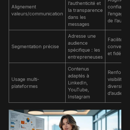
l’authenticité et
Alignement
confiance
la transparence
valeurs/communication
l’engagem
dans les
de l’audie
messages
Adresse une
Facilite la
audience
Segmentation précise
conversio
spécifique : les
et fidélisa
entrepreneuses
Contenus
Renforce 
adaptés à
Usage multi-
visibilité et
LinkedIn,
plateformes
diversité
YouTube,
d’audienc
Instagram