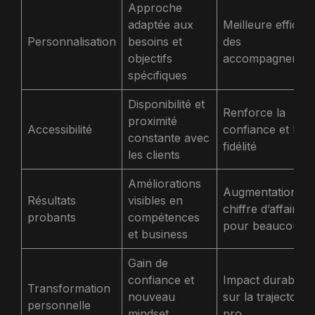
Approche
adaptée aux
Meilleure efficaci
Personnalisation
besoins et
des
objectifs
accompagnemen
spécifiques
Disponibilité et
Renforce la
proximité
Accessibilité
confiance et la
constante avec
fidélité
les clients
Améliorations
Augmentation du
Résultats
visibles en
chiffre d’affaires
probants
compétences
pour beaucoup
et business
Gain de
confiance et
Impact durable
Transformation
nouveau
sur la trajectoire
personnelle
mindset
pro