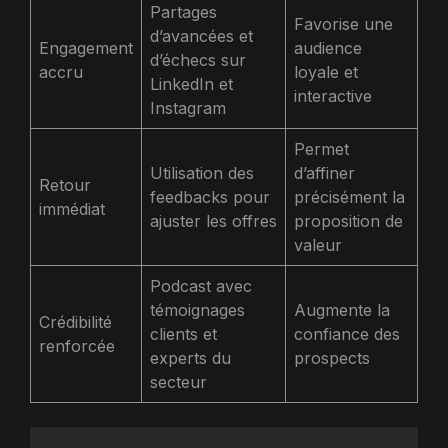
Partages
Favorise une
d’avancées et
Engagement
audience
d’échecs sur
accru
loyale et
LinkedIn et
interactive
Instagram
Permet
Utilisation des
d’affiner
Retour
feedbacks pour
précisément la
immédiat
ajuster les offres
proposition de
valeur
Podcast avec
témoignages
Augmente la
Crédibilité
clients et
confiance des
renforcée
experts du
prospects
secteur