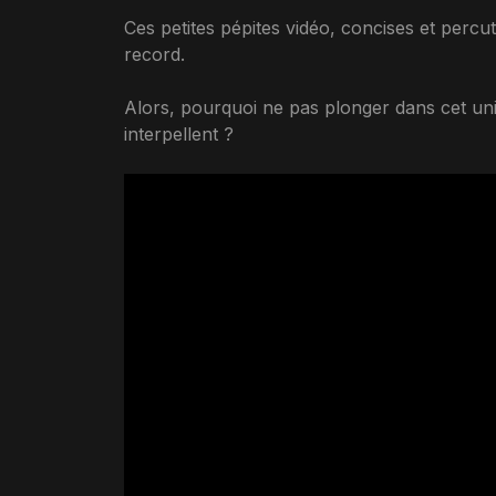
Ces petites pépites vidéo, concises et percu
record.
Alors, pourquoi ne pas plonger dans cet un
interpellent ?