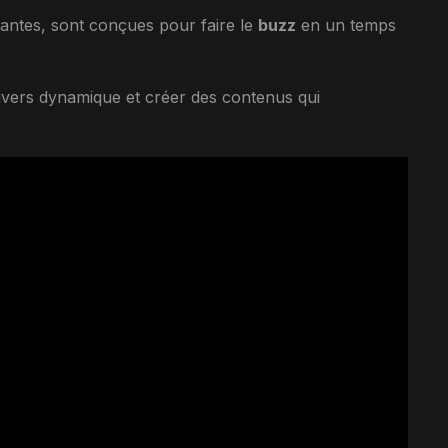
tantes, sont conçues pour faire le
buzz
en un temps
ivers dynamique et créer des contenus qui