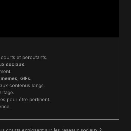
 courts et percutants.
ux sociaux
.
ment.
,
mèmes
,
GIFs
.
aux contenus longs.
rtage.
es pour être pertinent.
ence.
us courts explosent sur les réseaux sociaux ?