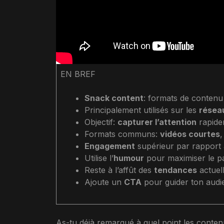
EN BREF
Snack content
: formats de contenu
Principalement utilisés sur les
résea
Objectif:
capturer l’attention
rapide
Formats communs:
vidéos courtes
Engagement
supérieur par rapport 
Utilise l’
humour
pour maximiser le pa
Reste à l’affût des
tendances
actuell
Ajoute un
CTA
pour guider ton audi
As-tu déjà remarqué à quel point les conten