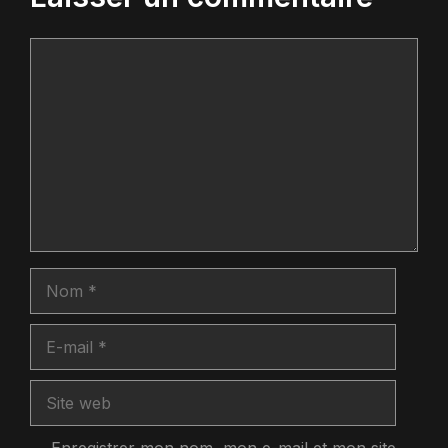
Commentaire
Nom
E-
mail
Site
web