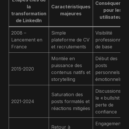
Conséquence
la
Caractéristiques
pour les
transformation
majeures
utilisateurs
de LinkedIn
2008 –
Simple
Visibilité
Lancement en
plateforme de CV
professionnelle
France
et recrutements
de base
Montée en
Début des
puissance des
posts
2015-2020
contenus natifs et
personnels et
storytelling
émotionnels
Discussions su
Saturation des
le « bullshit » et
2021-2024
posts formatés et
perte de
réactions mitigées
confiance
Engagement
Retour à