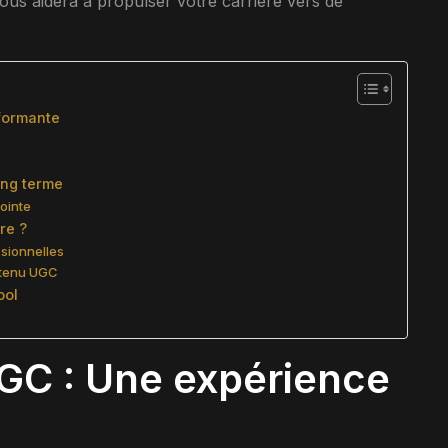
 vous aidera à propulser votre carrière vers de
formante
ong terme
pointe
re ?
ssionnelles
ntenu UGC
ool
C : Une expérience