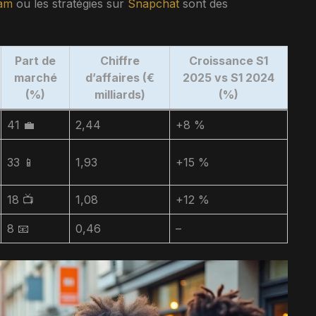
ram
ou les stratégies sur
Snapchat
sont des
Part de
Chiffre
Croissance S1
marché
d’affaires (€
2025 vs S1 2024
(%)
milliards)
(%)
41 💼
2,44
+8 %
33 📱
1,93
+15 %
18 📺
1,08
+12 %
8 📧
0,46
–