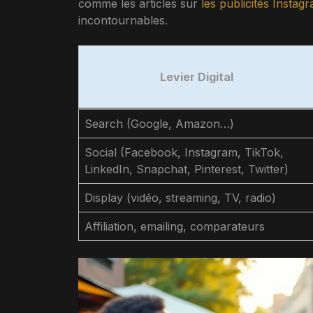
comme les articles sur
les publicités Instag
incontournables.
Levier Digital
Search (Google, Amazon…)
Social (Facebook, Instagram, TikTok,
LinkedIn, Snapchat, Pinterest, Twitter)
Display (vidéo, streaming, TV, radio)
Affiliation, emailing, comparateurs