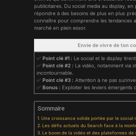
publicitaires. Du social media au display, e
répondre à des besoins de plus en plus pré
connaître pour comprendre les tendances act
marché en plein essor.
Envie de vivre de ton con
✅
Point clé #1 :
Le social et le display tire
✅
Point clé #2 :
La vidéo, notamment via st
incontournable.
✅
Point clé #3 :
Attention à ne pas surinvest
✅
Bonus :
Exploiter les leviers émergents c
Sommaire
Une croissance solide portée par le social 
Les défis actuels du Search face à la mon
Le boom de la vidéo et des plateformes de 