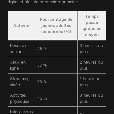
digital et plus de connexion humaine.
Temps
Pourcentage de
passé
Activité
jeunes adultes
quotidien
concernés (%)
moyen
Réseaux
3 heures ou
45 %
sociaux
plus
Jeux en
2 heures ou
33 %
ligne
plus
Streaming
1 heure ou
75 %
vidéo
plus
Activités
3 heures ou
43 %
physiques
plus
Interactions