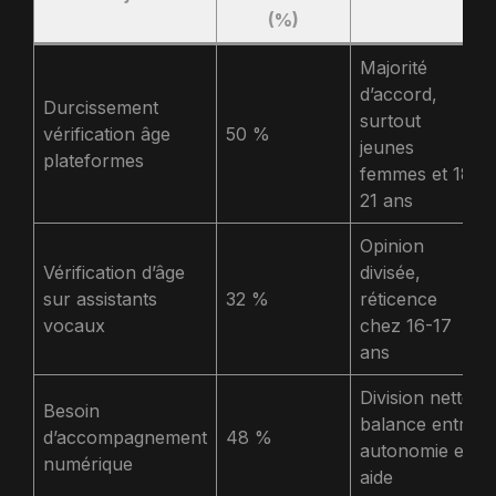
(%)
Majorité
d’accord,
Durcissement
surtout
vérification âge
50 %
jeunes
plateformes
femmes et 18-
21 ans
Opinion
Vérification d’âge
divisée,
sur assistants
32 %
réticence
vocaux
chez 16-17
ans
Division nette,
Besoin
balance entre
d’accompagnement
48 %
autonomie et
numérique
aide