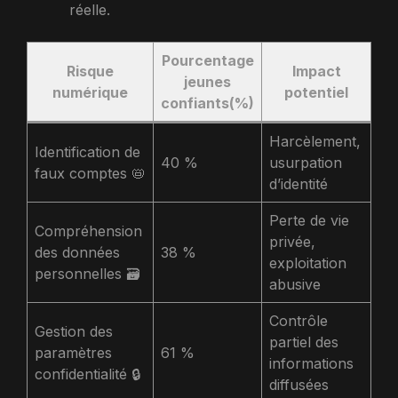
réelle.
Pourcentage
Risque
Impact
jeunes
numérique
potentiel
confiants(%)
Harcèlement,
Identification de
40 %
usurpation
faux comptes 📛
d’identité
Perte de vie
Compréhension
privée,
des données
38 %
exploitation
personnelles 🗃️
abusive
Contrôle
Gestion des
partiel des
paramètres
61 %
informations
confidentialité 🔒
diffusées