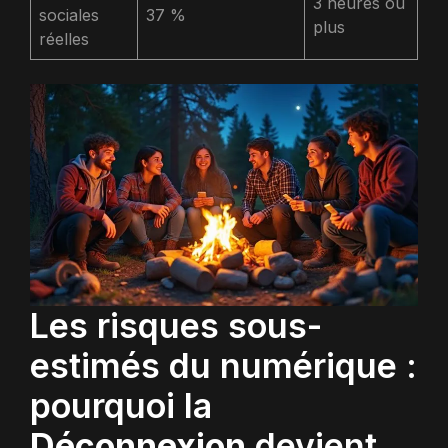
3 heures ou
sociales
37 %
plus
réelles
Les risques sous-
estimés du numérique :
pourquoi la
Déconnexion
devient