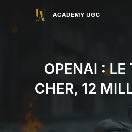
Aller
au
ACADEMY UGC
contenu
OPENAI : L
CHER, 12 MIL