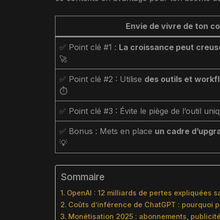
Envie de vivre de ton con
✅ Point clé #1 :
La croissance peut creuse
🚀
✅ Point clé #2 : Utilise
des outils et workf
⏱️
✅ Point clé #3 : Évite le piège de l’outil uni
✅ Bonus : Mets en place
un cadre d’upgr
💡
Sommaire
OpenAI : 12 milliards de pertes expliquées 
Coûts d’inférence de ChatGPT : pourquoi pl
Monétisation 2025 : abonnements, publicit