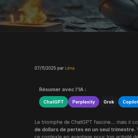
07/11/2025
par
Léna
Résumer avec l'IA :
ChatGPT
Perplexity
Grok
Copilo
Le triomphe de ChatGPT fascine… mais il coû
de dollars de pertes en un seul trimestre
.
ce contexte en avantage pour ton activité d