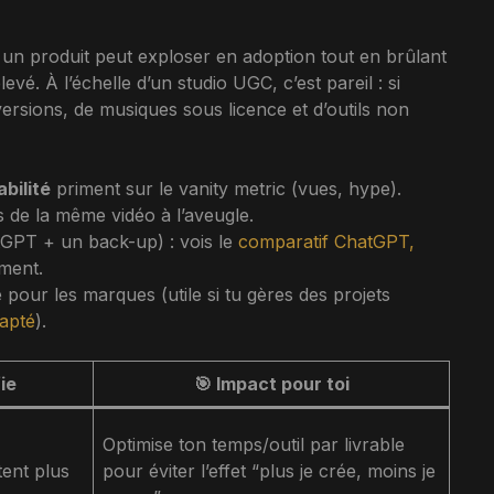
 : un produit peut exploser en adoption tout en brûlant
vé. À l’échelle d’un studio UGC, c’est pareil : si
rsions, de musiques sous licence et d’outils non
abilité
priment sur le vanity metric (vues, hype).
s de la même vidéo à l’aveugle.
atGPT + un back-up) : vois le
comparatif ChatGPT,
mment.
é pour les marques (utile si tu gères des projets
apté
).
fie
🎯 Impact pour toi
Optimise ton temps/outil par livrable
tent plus
pour éviter l’effet “plus je crée, moins je