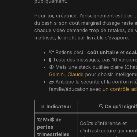
publiquement.
Pour toi, créatrice, l’enseignement est clair
du cash si son coût marginal d’usage reste éle
chaque vidéo demande trop de retakes, de ve
maîtrisés, le profit par livrable s’évapore.
💡 Retiens ceci :
coût unitaire
et
scal
🧪 Teste des messages, pas 10 version
🧭 Mets une stack outillée claire (Ch
Gemini, Claude
pour choisir intellige
🧱 Anticipe la sécurité et la conformit
famille/éducation avec
un contrôle ad
📊 Indicateur
🔍 Ce qu’il signi
12 Md$ de
Coûts d’inférence et
pertes
d’infrastructure qui mon
trimestrielles