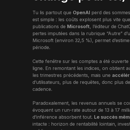
Tu lis partout que
OpenAI
perd des sommes 
est simple : les coûts explosent plus vite qu
publications de
Microsoft
, l’éditeur de Cha
pertes imputées dans la rubrique “Autre” d’un
Microsoft (environ 32,5 %), permet d’estimer
période.
Cette fenêtre sur les comptes a été ouverte 
ligne. En remontant les indices, on obtient
les trimestres précédents, mais une
accélér
d’utilisateurs, plus de requêtes, donc plus 
cadence.
Paradoxalement, les revenus annuels se comp
évoquent un run-rate autour de 13 à 17 milli
d’inférence absorbent tout.
Le succès même
intacte : horizon de rentabilité lointain, inve