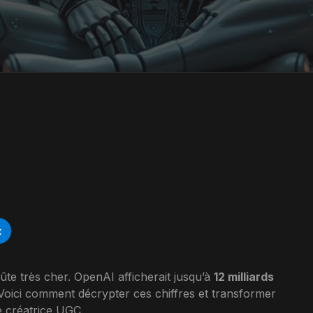
t
te très cher. OpenAI afficherait jusqu’à
12 milliards
 Voici comment décrypter ces chiffres et transformer
e créatrice UGC.